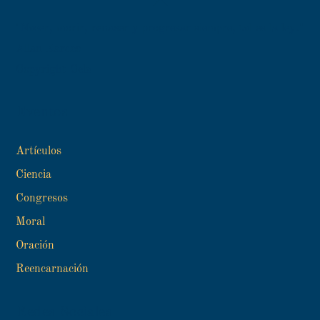
To
"Nacer, morir, renacer y progresar siempre, tal es la ley."
Top
Allan Kardec
Copyright Cela
Eventos
Artículos
Ciencia
Congresos
Moral
Oración
Reencarnación
Redes Sociales