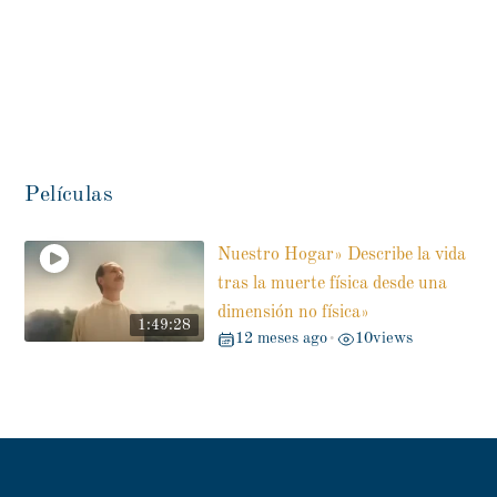
Películas
Nuestro Hogar» Describe la vida
tras la muerte física desde una
dimensión no física»
1:49:28
12 meses ago
10
views
•
Back