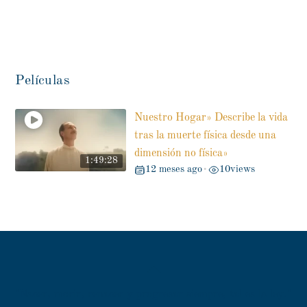
Películas
Nuestro Hogar» Describe la vida
tras la muerte física desde una
dimensión no física»
1:49:28
12 meses ago
10
views
•
Back
To
"Nacer, morir, renacer y progresar siempre, tal es la ley."
Top