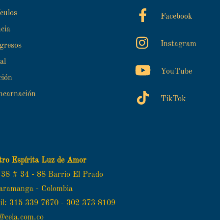
Top
culos
Facebook
cia
Instagram
gresos
al
YouTube
ción
ncarnación
TikTok
tro Espírita Luz de Amor
 38 # 34 - 88 Barrio El Prado
aramanga - Colombia
il: 315 339 7670 - 302 373 8109
o@cela.com.co