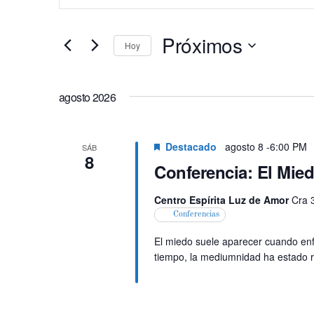
n
de
t
Próximos
r
Hoy
búsqueda
o
S
d
y
e
agosto 2026
u
l
vistas
c
e
e
Destacado
agosto 8 -6:00 PM
SÁB
c
8
de
l
Conferencia: El Mie
c
a
i
Eventos
Centro Espírita Luz de Amor
Cra 
p
o
Conferencias
a
n
El miedo suele aparecer cuando e
l
a
tiempo, la mediumnidad ha estado 
a
r
b
f
r
e